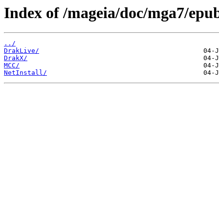
Index of /mageia/doc/mga7/epu
../
DrakLive/
DrakX/
MCC/
NetInstall/