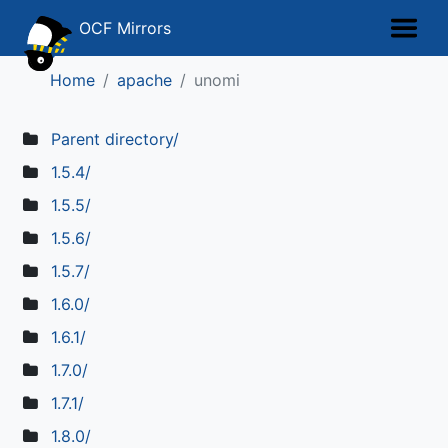
OCF Mirrors
Home
apache
unomi
Parent directory/
1.5.4/
1.5.5/
1.5.6/
1.5.7/
1.6.0/
1.6.1/
1.7.0/
1.7.1/
1.8.0/