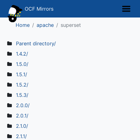
OCF Mirrors
Home
apache
superset
Parent directory/
1.4.2/
1.5.0/
1.5.1/
1.5.2/
1.5.3/
2.0.0/
2.0.1/
2.1.0/
2.1.1/